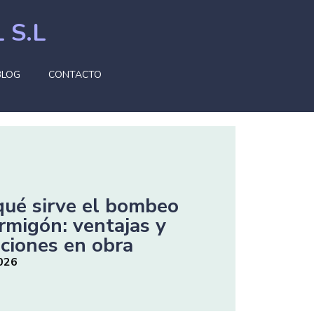
 S.L
BLOG
CONTACTO
qué sirve el bombeo
rmigón: ventajas y
aciones en obra
2026