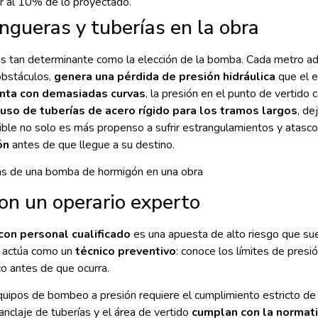
r al 10% de lo proyectado.
ngueras y tuberías en la obra
s tan determinante como la elección de la bomba. Cada metro adi
obstáculos,
genera una pérdida de presión hidráulica
que el e
enta con demasiadas curvas
, la presión en el punto de vertido
l uso de tuberías de acero rígido para los tramos largos
, de
ible no solo es más propenso a sufrir estrangulamientos y atasco
ón
antes de que llegue a su destino.
on un operario experto
con personal cualificado
es una apuesta de alto riesgo que sue
e actúa como un
técnico preventivo
: conoce los límites de presió
co antes de que ocurra.
uipos de bombeo a presión requiere el cumplimiento estricto de 
l anclaje de tuberías y el área de vertido
cumplan con la normati